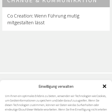
CHANGE & KOMMUNIKATION
Co Creation: Wenn Führung mutig
mitgestalten lässt
Einwilligung verwalten
Zukunftsorientierte Ideen & Strategien: Halten Sie sich
Um Ihnen ein optimales Erlebnis zu bieten, verwenden wir Technologien wie Cookies,
mit unserem
um Geräteinformationen zu speichern und/oder darauf zuzugreifen. Wenn Sie
Newsletter auf dem Laufenden.
diesen Technologien zustimmen, können wir Daten wie das Surfverhalten oder
eindeutige IDs auf dieser Website verarbeiten. Wenn Sie Ihre Einwilligung nicht erteilen