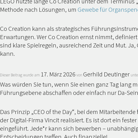
LEGO nutzte lange Co Creation unter dem Terminus „
Methode nach Lösungen, um
Gewebe für Organspen
Co Creation kann als strategisches Führungsinstrum
Erwartungen. Wer Co Creation ernst nimmt, definier
sind klare Spielregeln, ausreichend Zeit und Mut. Ja
kann.
17. März 2026
Gerhild Deutinger
Dieser Beitrag wurde am
von
unt
Was würden Sie tun, wenn Sie einen ganz Tag lang mi
Führungsebene abschaffen oder einfach nur Da-Sein
Das Prinzip „CEO of the Day“, bei dem Mitarbeitend
der Digital-Firma Vincit realisiert. Es ist dort ein 
eingeführt. Jede*r kann sich bewerben – unabhängig
Entscheidungen treffen. Auch finanzielle!