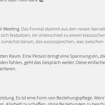
ir Meeting
. Das Format stammt aus den neuen Narrati
ch festsetzen. Im Unterschied zu einem klassischen 
t zunächst darum, das auszusprechen, was zwischen 
tzten Raum. Eine Person bringt eine Spannung ein, di
nden fühlen, geht das Gespräch weiter. Diese einfache
erlieren.
eistung. Es ist eine Form von Beziehungspflege. We
n, Klarheit zu schaffen, ohne Beziehungen zu besch