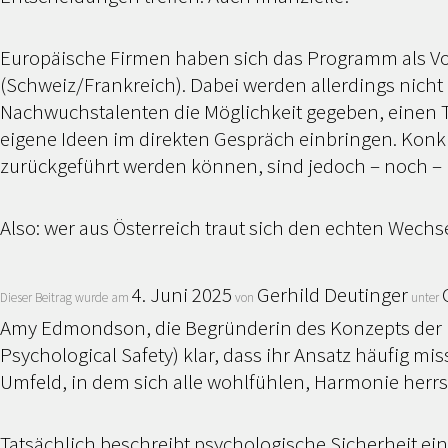
Europäische Firmen haben sich das Programm als V
(Schweiz/Frankreich). Dabei werden allerdings nich
Nachwuchstalenten die Möglichkeit gegeben, einen 
eigene Ideen im direkten Gespräch einbringen. Konkr
zurückgeführt werden können, sind jedoch – noch – 
Also: wer aus Österreich traut sich den echten Wechs
4. Juni 2025
Gerhild Deutinger
Dieser Beitrag wurde am
von
unter
Amy Edmondson, die Begründerin des Konzepts der ps
Psychological Safety
) klar, dass ihr Ansatz häufig m
Umfeld, in dem sich alle wohlfühlen, Harmonie herrsc
Tatsächlich beschreibt psychologische Sicherheit ein