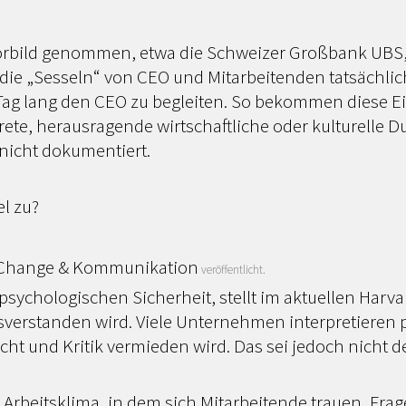
orbild genommen, etwa die Schweizer Großbank UBS,
t die „Sesseln“ von CEO und Mitarbeitenden tatsächl
Tag lang den CEO zu begleiten. So bekommen diese E
ete, herausragende wirtschaftliche oder kulturelle 
nicht dokumentiert.
el zu?
Change & Kommunikation
veröffentlicht.
ychologischen Sicherheit, stellt im aktuellen Harva
issverstanden wird. Viele Unternehmen interpretieren 
ht und Kritik vermieden wird. Das sei jedoch nicht de
 Arbeitsklima, in dem sich Mitarbeitende trauen, Fra