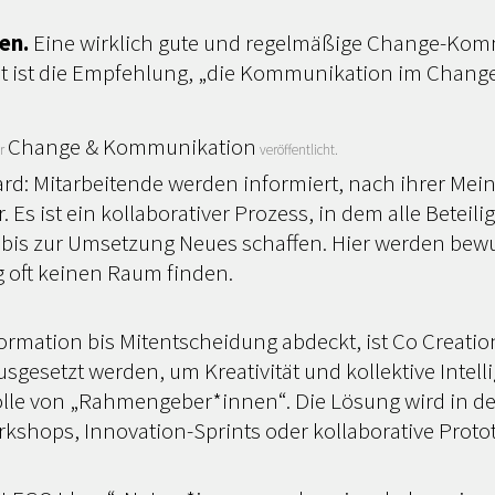
en.
Eine wirklich gute und regelmäßige Change-Komm
st ist die Empfehlung, „die Kommunikation im Chang
Change & Kommunikation
er
veröffentlicht.
ndard: Mitarbeitende werden informiert, nach ihrer M
. Es ist ein kollaborativer Prozess, in dem alle Betei
g bis zur Umsetzung Neues schaffen. Hier werden be
g oft keinen Raum finden.
ormation bis Mitentscheidung abdeckt, ist Co Creati
ausgesetzt werden, um Kreativität und kollektive Int
olle von „Rahmengeber*innen“. Die Lösung wird in der
shops, Innovation-Sprints oder kollaborative Protot