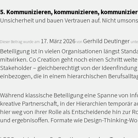
5. Kommunizieren, kommunizieren, kommunizier
Unsicherheit und bauen Vertrauen auf. Nicht umson
17. März 2026
Gerhild Deutinger
Dieser Beitrag wurde am
von
unt
Beteiligung ist in vielen Organisationen längst Sta
mitwirken. Co Creation geht noch einen Schritt weiter
Stakeholder – gleichberechtigt von der Ideenfindun
einbezogen, die in einem hierarchischen Berufsallta
Während klassische Beteiligung eine Spanne von Inf
kreative Partnerschaft, in der Hierarchien temporär 
hier weg von ihrer Rolle als Entscheidende hin zur R
und ergebnisoffen. Formate wie Design-Thinking-Work