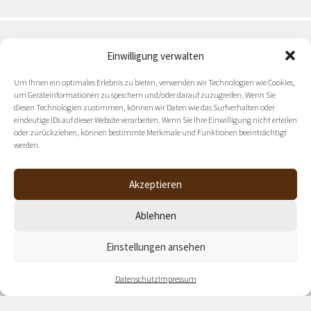
Einwilligung verwalten
Zukunftsorientierte Ideen & Strategien: Halten Sie sich
Um Ihnen ein optimales Erlebnis zu bieten, verwenden wir Technologien wie Cookies,
mit unserem
um Geräteinformationen zu speichern und/oder darauf zuzugreifen. Wenn Sie
Newsletter auf dem Laufenden.
diesen Technologien zustimmen, können wir Daten wie das Surfverhalten oder
eindeutige IDs auf dieser Website verarbeiten. Wenn Sie Ihre Einwilligung nicht erteilen
oder zurückziehen, können bestimmte Merkmale und Funktionen beeinträchtigt
werden.
NEWSLETTER ABONNIEREN
Akzeptieren
Ablehnen
Einstellungen ansehen
Datenschutz
Impressum
Datenschutz
Impressum