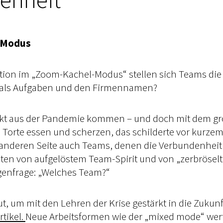
d-Modus
ion im „Zoom-Kachel-Modus“ stellen sich Teams die 
r als Aufgaben und den Firmennamen?
stärkt aus der Pandemie kommen – und doch mit dem
n, Torte essen und scherzen, das schilderte vor kurz
er anderen Seite auch Teams, denen die Verbundenh
hten von aufgelöstem Team-Spirit und von „zerbrösel
egenfrage: „Welches Team?“
um mit den Lehren der Krise gestärkt in die Zukunft
tikel.
Neue Arbeitsformen wie der „mixed mode“ werf