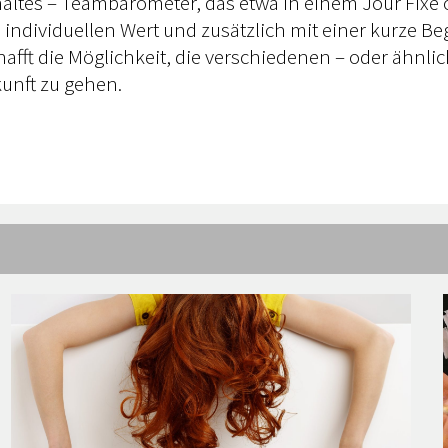
altes – Teambarometer, das etwa in einem Jour Fixe o
 individuellen Wert und zusätzlich mit einer kurze B
chafft die Möglichkeit, die verschiedenen – oder ähn
unft zu gehen.