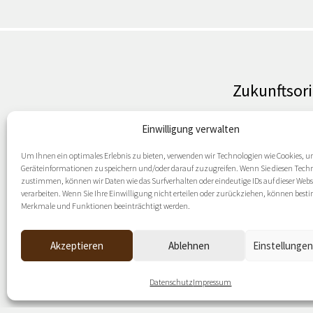
Zukunftsori
Einwilligung verwalten
Um Ihnen ein optimales Erlebnis zu bieten, verwenden wir Technologien wie Cookies, 
Geräteinformationen zu speichern und/oder darauf zuzugreifen. Wenn Sie diesen Tech
zustimmen, können wir Daten wie das Surfverhalten oder eindeutige IDs auf dieser Webs
verarbeiten. Wenn Sie Ihre Einwilligung nicht erteilen oder zurückziehen, können bes
Merkmale und Funktionen beeinträchtigt werden.
Akzeptieren
Ablehnen
Einstellunge
Datenschutz
Impressum
Datenschutz
Impressum