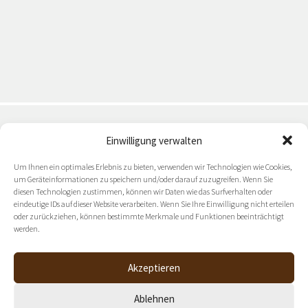
Einwilligung verwalten
Zukunftsorientierte Ideen & Strategien: Halten Sie sich
Um Ihnen ein optimales Erlebnis zu bieten, verwenden wir Technologien wie Cookies,
mit unserem
um Geräteinformationen zu speichern und/oder darauf zuzugreifen. Wenn Sie
Newsletter auf dem Laufenden.
diesen Technologien zustimmen, können wir Daten wie das Surfverhalten oder
eindeutige IDs auf dieser Website verarbeiten. Wenn Sie Ihre Einwilligung nicht erteilen
oder zurückziehen, können bestimmte Merkmale und Funktionen beeinträchtigt
werden.
NEWSLETTER ABONNIEREN
Akzeptieren
Ablehnen