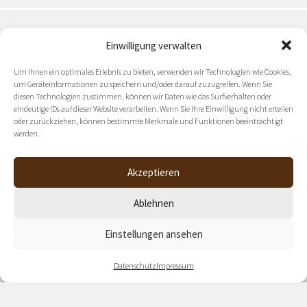
Einwilligung verwalten
Zukunftsorientierte Ideen & Strategien: Halten Sie sich
Um Ihnen ein optimales Erlebnis zu bieten, verwenden wir Technologien wie Cookies,
mit unserem
um Geräteinformationen zu speichern und/oder darauf zuzugreifen. Wenn Sie
Newsletter auf dem Laufenden.
diesen Technologien zustimmen, können wir Daten wie das Surfverhalten oder
eindeutige IDs auf dieser Website verarbeiten. Wenn Sie Ihre Einwilligung nicht erteilen
oder zurückziehen, können bestimmte Merkmale und Funktionen beeinträchtigt
werden.
NEWSLETTER ABONNIEREN
Akzeptieren
Ablehnen
Einstellungen ansehen
Datenschutz
Impressum
Datenschutz
Impressum