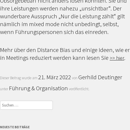
Obsorgebedarf nicht anders lösen könnten. Sie und
ihre Leistungen werden nahezu „unsichtbar“. Der
wunderbare Ausspruch „Nur die Leistung zählt“ gilt
nämlich im mixed mode nicht unbedingt, selbst,
wenn Führungspersonen sich das einreden.
Mehr über den Distance Bias und einige Ideen, wie er
in Meetings reduziert werden kann lesen Sie
.
>> hier
21. März 2022
Gerhild Deutinger
Dieser Beitrag wurde am
von
Führung & Organisation
unter
veröffentlicht.
Suchen
nach:
NEUESTE BEITRÄGE