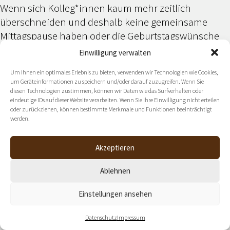
Wenn sich Kolleg*innen kaum mehr zeitlich
überschneiden und deshalb keine gemeinsame
Mittagspause haben oder die Geburtstagswünsche
nur mehr via Mail erhalten, leidet über kurz oder lang
Einwilligung verwalten
das
Teamgefüge
. Denn gerade in turbulenten
Um Ihnen ein optimales Erlebnis zu bieten, verwenden wir Technologien wie Cookies,
Zeiten wie diesen, brauchen wir Bestätigung und das
um Geräteinformationen zu speichern und/oder darauf zuzugreifen. Wenn Sie
Gefühl von Gemeinsamkeit mehr denn je genauso
diesen Technologien zustimmen, können wir Daten wie das Surfverhalten oder
eindeutige IDs auf dieser Website verarbeiten. Wenn Sie Ihre Einwilligung nicht erteilen
wie kurze, schnelle Abstimmungen ohne langen
oder zurückziehen, können bestimmte Merkmale und Funktionen beeinträchtigt
Chat-Austausch.
werden.
Akzeptieren
Wie könnte nun die Zukunft der informellen
Kommunikation aussehen? Wahrscheinlich werden
Ablehnen
wir informelle Momente stärker organisieren
müssen oder zumindest initiieren, damit sie die
Einstellungen ansehen
Chance haben, sich in einem Team selbst zu
organisieren. Das kann, muss aber nicht Aufgabe der
Datenschutz
Impressum