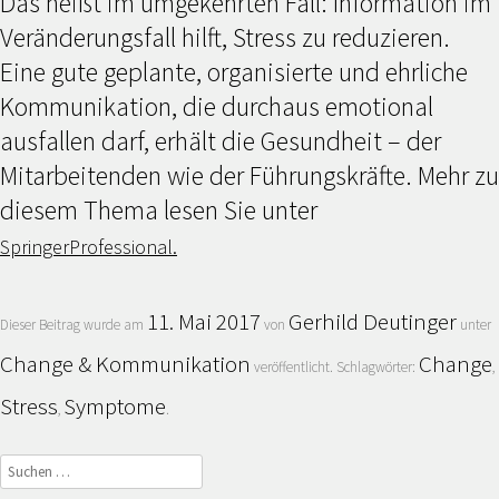
Das heißt im umgekehrten Fall: Information im
Veränderungsfall hilft, Stress zu reduzieren.
Eine gute geplante, organisierte und ehrliche
Kommunikation, die durchaus emotional
ausfallen darf, erhält die Gesundheit – der
Mitarbeitenden wie der Führungskräfte. Mehr zu
diesem Thema lesen Sie unter
SpringerProfessional.
11. Mai 2017
Gerhild Deutinger
Dieser Beitrag wurde am
von
unter
Change & Kommunikation
Change
veröffentlicht. Schlagwörter:
,
Stress
Symptome
,
.
Suchen
nach: